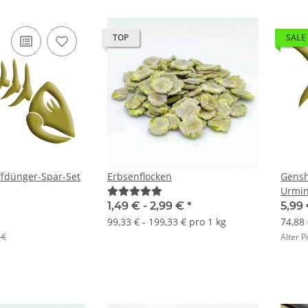
TOP
SALE
ffdünger-Spar-Set
Erbsenflocken
Gensh
Urmin
1,49 € -
2,99 €
*
5,99
99,33 € - 199,33 € pro 1 kg
74,88 
 €
Alter P