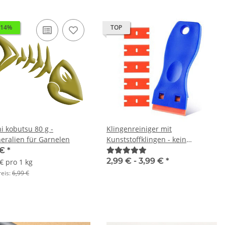
 14%
TOP
i kobutsu 80 g -
Klingenreiniger mit
eralien für Garnelen
Kunststoffklingen - kein
Verkratzen der Scheiben
 €
*
2,99 € -
3,99 €
*
€ pro 1 kg
reis:
6,99 €