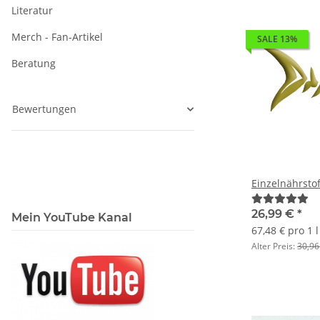
Literatur
Merch - Fan-Artikel
SALE 13%
Beratung
Bewertungen
Einzelnährsto
26,99 €
*
Mein YouTube Kanal
67,48 € pro 1 l
Alter Preis:
30,96