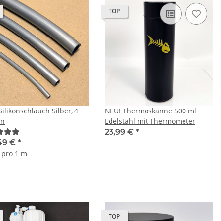
TOP
ilikonschlauch Silber, 4
NEU! Thermoskanne 500 ml
en
Edelstahl mit Thermometer
23,99 €
*
49 €
*
€ pro 1 m
TOP