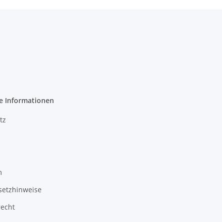
e Informationen
tz
m
setzhinweise
recht