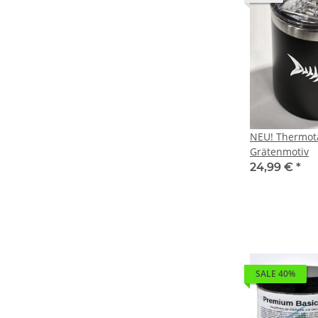
NEU! Thermota
Grätenmotiv
24,99 €
*
SALE 40%