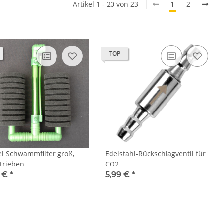
Artikel 1 - 20 von 23
1
2
TOP
l Schwammfilter groß,
Edelstahl-Rückschlagventil für
etrieben
CO2
9 €
*
5,99 €
*