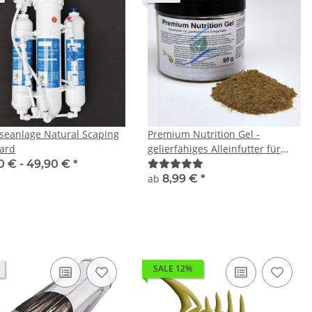
eanlage Natural Scaping
Premium Nutrition Gel -
ard
gelierfähiges Alleinfutter für
Zierfische und Ziergarnelen
0 € -
49,90 €
*
ab
8,99 €
*
SALE 12%