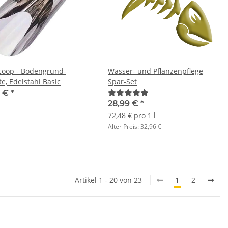
Scoop - Bodengrund-
Wasser- und Pflanzenpflege
e, Edelstahl Basic
Spar-Set
5 €
*
28,99 €
*
72,48 € pro 1 l
Alter Preis:
32,96 €
Artikel 1 - 20 von 23
1
2