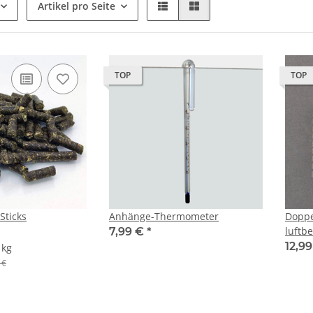
Artikel pro Seite
TOP
TOP
Sticks
Anhänge-Thermometer
Doppe
luftb
7,99 €
*
12,9
 kg
 €