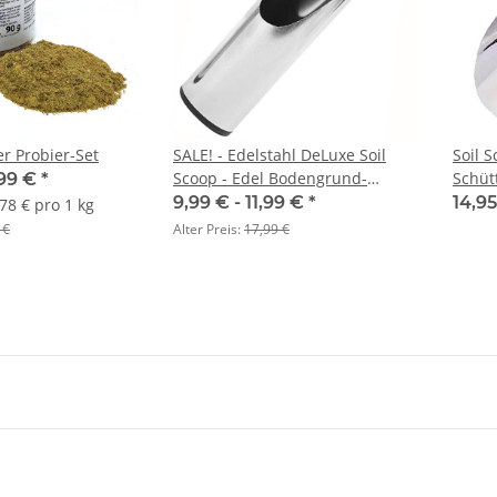
r Probier-Set
SALE! - Edelstahl DeLuxe Soil
Soil 
Scoop - Edel Bodengrund-
Schütt
,99 €
*
Schütte
9,99 € -
11,99 €
*
14,9
,78 € pro 1 kg
 €
Alter Preis:
17,99 €