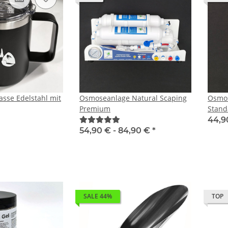
sse Edelstahl mit
Osmoseanlage Natural Scaping
Osmos
Premium
Stand
44,9
54,90 € -
84,90 €
*
SALE 44%
TOP