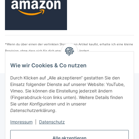
*Wenn du über einen der verlinkten Shops einen Artikel kaufst, erhalte ich eine kleine
Provision, ohne dass sich für dich etwas am Preis ändert.
Wie wir Cookies & Co nutzen
Durch Klicken auf „Alle akzeptieren“ gestatten Sie den
Einsatz folgender Dienste auf unserer Website: YouTube,
Vimeo. Sie können die Einstellung jederzeit ändern
Informationen
(Fingerabdruck-Icon links unten). Weitere Details finden
Sie unter
Konfigurieren
und in unserer
Datenschutzerklärung
.
Gesetzliche Informationen
Impressum
|
Datenschutz
Alle akzeptieren
Vertrag widerrufen