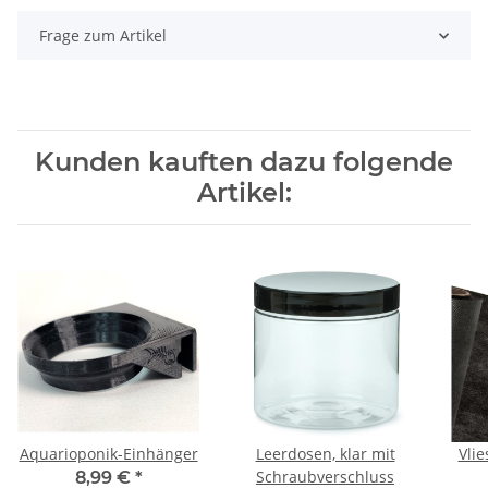
Frage zum Artikel
Kunden kauften dazu folgende
Artikel:
Aquarioponik-Einhänger
Leerdosen, klar mit
Vlie
Schraubverschluss
8,99 €
*