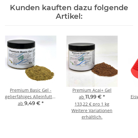
Kunden kauften dazu folgende
Artikel:
Premium Basic Gel -
Premium Acai+ Gel
gelierfähiges Alleinfutter
Eis
ab
11,99 €
*
für Zierfische und
ab
9,49 €
*
133,22 € pro 1 kg
Ziergarnelen
Weitere Variationen
erhältlich.