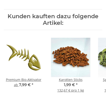
Kunden kauften dazu folgende
Artikel:
Premium Bio-Aktivator
Karotten Sticks
S
ab
7,99 €
*
1,99 €
*
132,67 € pro 1 kg
1