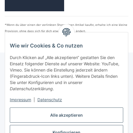
*Wenn du über einen der verlinkten Shops einen Artikel kaufst, erhalte ich eine kleine
Provision, ohne dass sich für dich etwas am Preis ändert.
Wie wir Cookies & Co nutzen
Durch Klicken auf „Alle akzeptieren“ gestatten Sie den
Einsatz folgender Dienste auf unserer Website: YouTube,
Vimeo. Sie können die Einstellung jederzeit ändern
Informationen
(Fingerabdruck-Icon links unten). Weitere Details finden
Sie unter
Konfigurieren
und in unserer
Datenschutzerklärung
.
Gesetzliche Informationen
Impressum
|
Datenschutz
Vertrag widerrufen
Alle akzeptieren
Konfigurieren