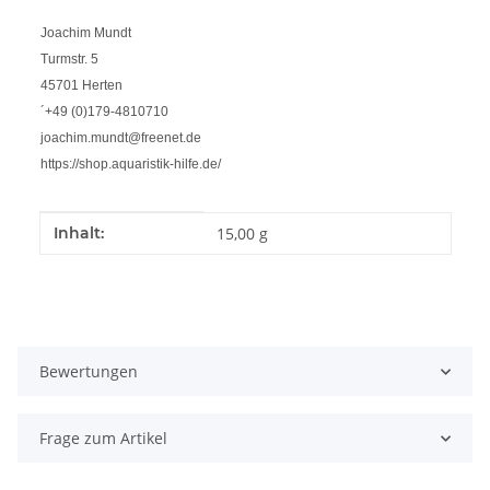
Joachim Mundt
Turmstr. 5
45701 Herten
´+49 (0)179-4810710
joachim.mundt@freenet.de
https://shop.aquaristik-hilfe.de/
Produkteigenschaft
Wert
Inhalt:
15,00 g
Bewertungen
Frage zum Artikel