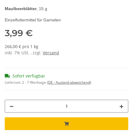
Maulbeerblätter
, 15 g
Einzelfuttermittel für Garnelen
3,99 €
266,00 € pro 1 kg
inkl. 7% USt. , zzgl.
Versand
Sofort verfügbar
Lieferzeit:
2 - 7 Werktage
(DE - Ausland abweichend)
ding...