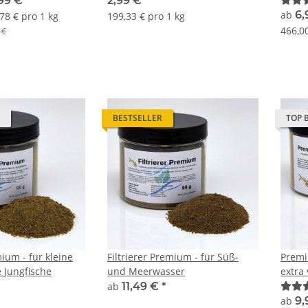
,99 €
*
2,99 €
*
ab
6,
,78 € pro 1 kg
199,33 € pro 1 kg
466,00
 €
BESTSELLER
TOP 
ium - für kleine
Filtrierer Premium - für Süß-
Premi
e Jungfische
und Meerwasser
extra 
ab
11,49 €
*
ab
9,