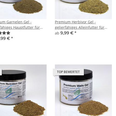
um Garnelen Gel -
Premium Herbivor Gel -
rfähiges Hauptfutter für
gelierfähiges Alleinfutter für
len
pflanzenfressende Zierfische
ab
9,99 €
*
,99 €
*
TOP BEWERTET