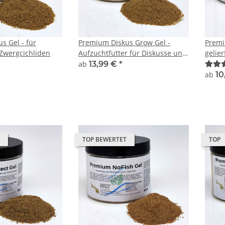
s Gel - für
Premium Diskus Grow Gel -
Premi
Zwergcichliden
Aufzuchtfutter für Diskusse und
gelie
Zwergcichliden
Garne
ab
13,99 €
*
ab
10
TOP BEWERTET
TOP