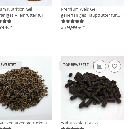
um Nutrition Gel -
Premium Wels Gel -
fähiges Alleinfutter für
gelierfähiges Hauptfutter für
ische und Ziergarnelen
Welse - ohne Fischmehl
99 €
*
ab
9,99 €
*
BEWERTET
TOP BEWERTET
Mückenlarven getrocknet
Walnussblatt Sticks