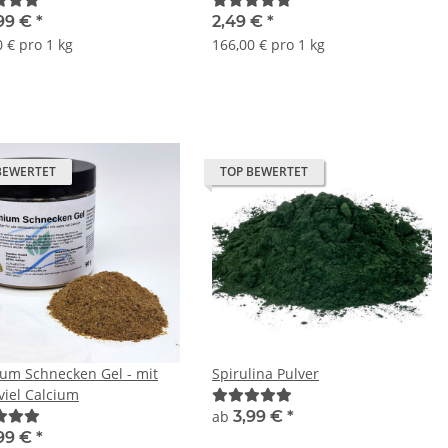
99 €
*
2,49 €
*
 € pro 1 kg
166,00 € pro 1 kg
BEWERTET
TOP BEWERTET
um Schnecken Gel - mit
Spirulina Pulver
viel Calcium
ab
3,99 €
*
99 €
*