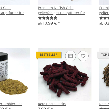
t Gel -
Premium NoFish Gel -
Premi
Hauptfutter für
gelierfähiges Hauptfutter für
gelier
uf Insektenbasis
Zierfische - ohne Fischmehl
Zierf
ab
10,99 €
*
ab
8,
BESTSELLER
TOP 
r Probier-Set
Rote Beete Sticks
Rote 