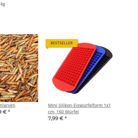
 kg
BESTSELLER
enlarven
Mini Silikon-Eiswürfelform 1x1
cm, 160 Würfel
99 €
*
7,99 €
*