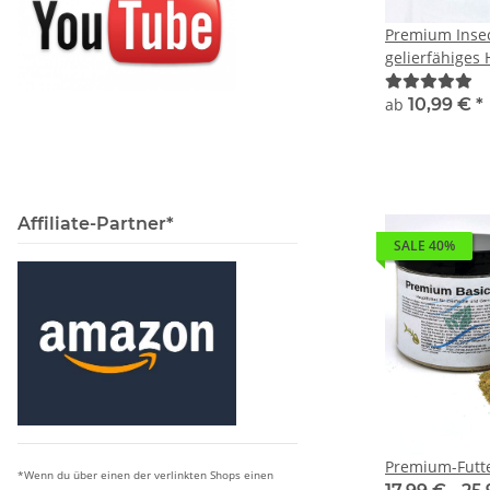
Premium Insec
gelierfähiges 
Zierfische - a
ab
10,99 €
*
Affiliate-Partner*
SALE 40%
Premium-Futte
*Wenn du über einen der verlinkten Shops einen