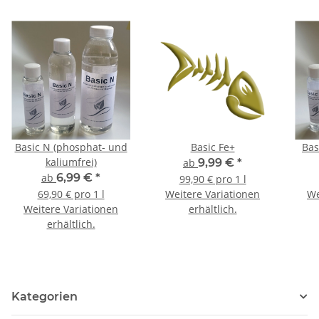
Basic N (phosphat- und
Basic Fe+
Bas
kaliumfrei)
ab
9,99 €
*
ab
6,99 €
*
99,90 € pro 1 l
69,90 € pro 1 l
Weitere Variationen
We
Weitere Variationen
erhältlich.
erhältlich.
Kategorien