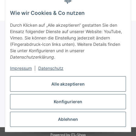
Wie wir Cookies & Co nutzen
Durch Klicken auf „Alle akzeptieren“ gestatten Sie den
Einsatz folgender Dienste auf unserer Website: YouTube,
Vimeo. Sie können die Einstellung jederzeit ändern
Informationen
(Fingerabdruck-Icon links unten). Weitere Details finden
Sie unter
Konfigurieren
und in unserer
Datenschutzerklärung
.
Gesetzliche Informationen
Impressum
|
Datenschutz
Alle akzeptieren
Vertrag widerrufen
Konfigurieren
Ablehnen
* Alle Preise inkl. gesetzlicher USt., zzgl. Versand
Powered by
JTL-Shop