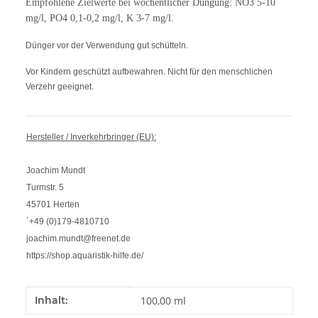
Empfohlene Zielwerte bei wöchentlicher Düngung: NO3 5-10
mg/l, PO4 0,1-0,2 mg/l, K 3-7 mg/l.
Dünger vor der Verwendung gut schütteln.
Vor Kindern geschützt aufbewahren. Nicht für den menschlichen
Verzehr geeignet.
Hersteller / Inverkehrbringer (EU):
Joachim Mundt
Turmstr. 5
45701 Herten
´+49 (0)179-4810710
joachim.mundt@freenet.de
https://shop.aquaristik-hilfe.de/
Produkteigenschaft
Wert
Inhalt:
100,00 ml