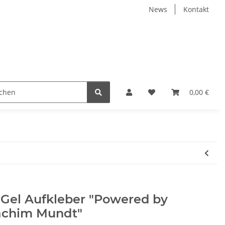
News
Kontakt
n
Deko
Meerwasser
Literatur
Merch - Fan-
0,00 €
 Gel Aufkleber "Powered by
achim Mundt"