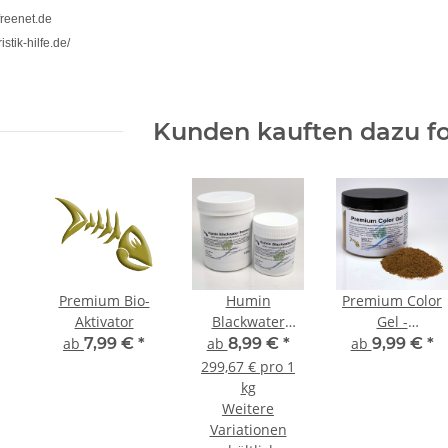
reenet.de
stik-hilfe.de/
Kunden kauften dazu fo
Premium Bio-
Humin
Premium Color
Aktivator
Blackwater
Gel -
Booster
gelierfähiges
ab
7,99 €
*
ab
8,99 €
*
ab
9,99 €
*
Alleinfutter für
299,67 € pro 1
Zierfische
kg
Weitere
Variationen