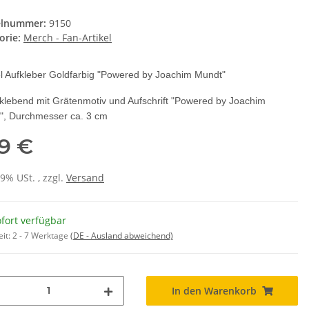
elnummer:
9150
orie:
Merch - Fan-Artikel
l Aufkleber Goldfarbig "Powered by Joachim Mundt"
klebend mit Grätenmotiv und Aufschrift "Powered by Joachim
", Durchmesser ca. 3 cm
99 €
19% USt. , zzgl.
Versand
fort verfügbar
eit:
2 - 7 Werktage
(DE - Ausland abweichend)
In den Warenkorb