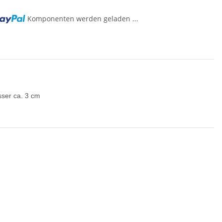
ng...
Komponenten werden geladen ...
sser ca. 3 cm