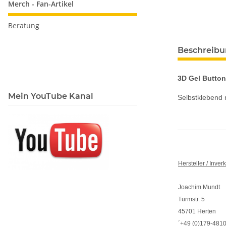
Merch - Fan-Artikel
Beratung
Beschreib
3D Gel Button
Mein YouTube Kanal
Selbstklebend 
Hersteller / Inver
Joachim Mundt
Turmstr. 5
45701 Herten
´+49 (0)179-481