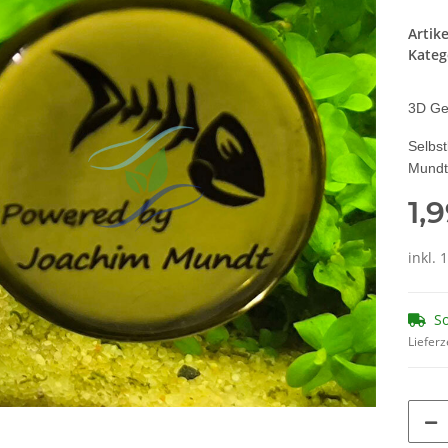
Artik
Kateg
3D Ge
Selbst
Mundt
1,
inkl. 
So
Lieferz