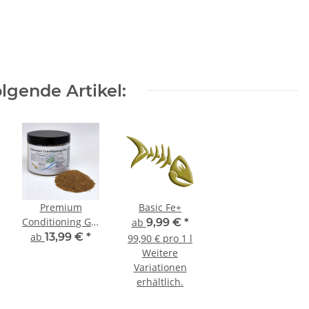
lgende Artikel:
Premium
Basic Fe+
Conditioning Gel
ab
9,99 €
*
- gelierfähiges
ab
13,99 €
*
99,90 € pro 1 l
Alleinfutter für
Weitere
Zierfische
Variationen
erhältlich.